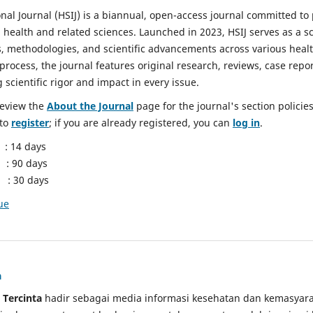
nal Journal (HSIJ) is a biannual, open-access journal committed to 
health and related sciences. Launched in 2023, HSIJ serves as a sc
 methodologies, and scientific advancements across various health 
rocess, the journal features original research, reviews, case repor
scientific rigor and impact in every issue.
eview the
About the Journal
page for the journal's section polici
 to
register
; if you are already registered, you can
log in
.
: 14 days
90 days
30 days
ue
a
 Tercinta
hadir sebagai media informasi kesehatan dan kemasyar