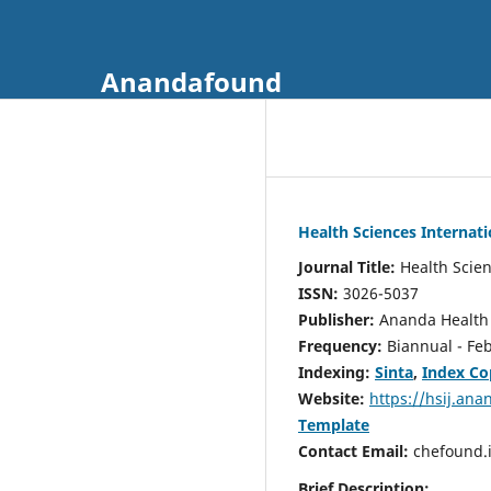
Anandafound
Health Sciences Internati
Journal Title:
Health Scien
ISSN:
3026-5037
Publisher:
Ananda Health
Frequency:
Biannual - Fe
Indexing:
Sinta
,
Index Co
Website:
https://hsij.an
Template
Contact Email:
chefound
Brief Description: