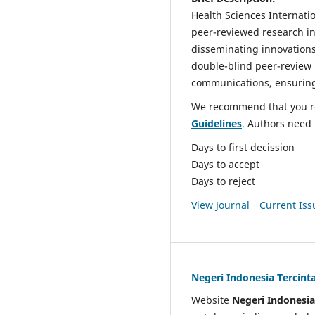
Health Sciences Internatio
peer-reviewed research in 
disseminating innovations,
double-blind peer-review p
communications, ensuring 
We recommend that you r
Guidelines
. Authors need
Days to first decission 
Days to accept : 
Days to reject : 
View Journal
Current Iss
Negeri Indonesia Tercint
Website
Negeri Indonesia