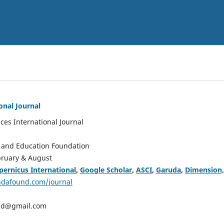
onal Journal
ces International Journal
 and Education Foundation
bruary & August
pernicus International
,
Google Scholar
,
ASCI
,
Garuda
,
Dimension,
andafound.com/journal
.id@gmail.com